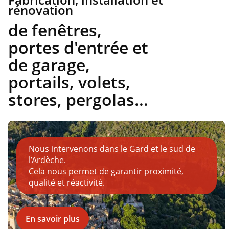
rénovation
de fenêtres,
portes d'entrée et
de garage,
portails, volets,
stores, pergolas...
Nous intervenons dans le Gard et le sud de
l’Ardèche.
Cela nous permet de garantir proximité,
qualité et réactivité.
En savoir plus