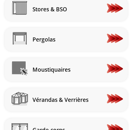
Stores & BSO
En
savoir
plus
Pergolas
En
savoir
plus
Moustiquaires
En
savoir
plus
Vérandas & Verrières
En
savoir
plus
Garde-corps