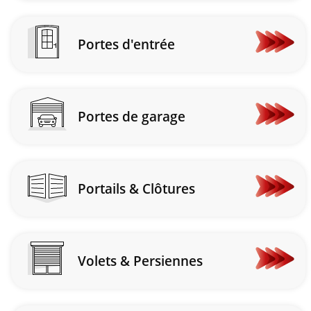
Portes d'entrée
En
savoir
plus
Portes de garage
En
savoir
plus
Portails & Clôtures
En
savoir
plus
Volets & Persiennes
En
savoir
plus