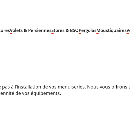
tures
Volets & Persiennes
Stores & BSO
Pergolas
Moustiquaires
V
 pas à l’installation de vos menuiseries. Nous vous offrons u
rennité de vos équipements.