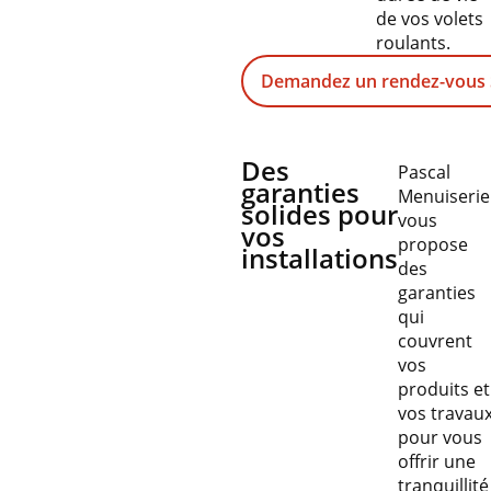
de vos volets
roulants.
Demandez un rendez-vous
Des
Pascal
garanties
Menuiserie
solides pour
vous
vos
propose
installations
des
garanties
qui
couvrent
vos
produits et
vos travau
pour vous
offrir une
tranquillité