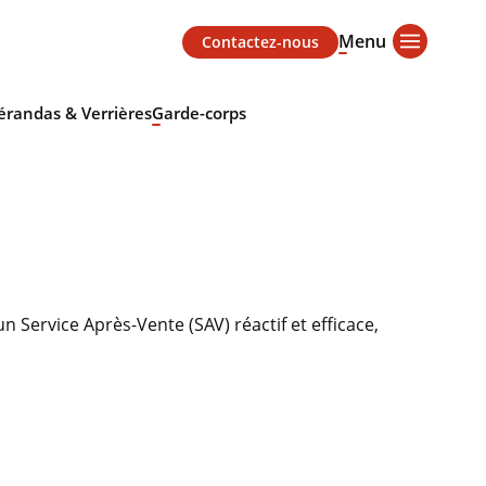
Menu
Contactez-nous
érandas & Verrières
Garde-corps
n Service Après-Vente (SAV) réactif et efficace,