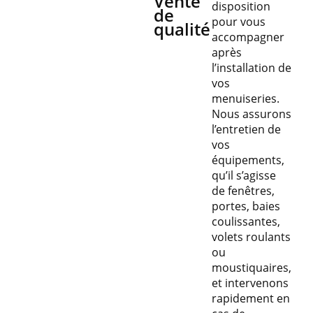
Vente
disposition
de
pour vous
qualité
accompagner
après
l’installation de
vos
menuiseries.
Nous assurons
l’entretien de
vos
équipements,
qu’il s’agisse
de fenêtres,
portes, baies
coulissantes,
volets roulants
ou
moustiquaires,
et intervenons
rapidement en