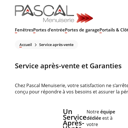
Fenêtres
Portes d'entrée
Portes de garage
Portails & Clô
Accueil
Service après-vente
Service après-vente et Garanties
Chez Pascal Menuiserie, votre satisfaction ne s’arrête
conçu pour répondre à vos besoins et assurer la pé
Un
Notre
équipe
Service
dédiée
est à
Après-
votre