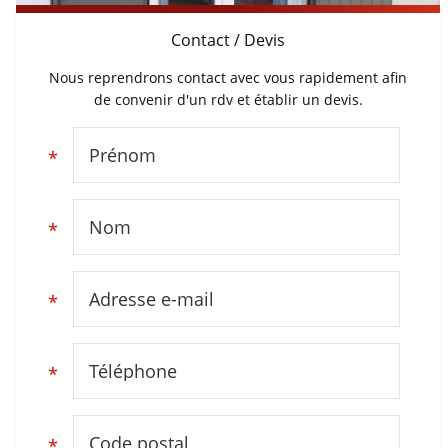
Contact / Devis
Nous reprendrons contact avec vous rapidement afin
de convenir d'un rdv et établir un devis.
Prénom
*
Volet battant sur cadre fermé pour
Aperçu ouvert / fermé des volets
Volets battants sur cadre fermés
Volets battants sur cadre ouverts
une porte fenêtre
Nom
*
battants sur cadre
pour une porte fenêtre
pour une porte fenêtre
Adresse e-mail
*
Téléphone
*
Code postal
*