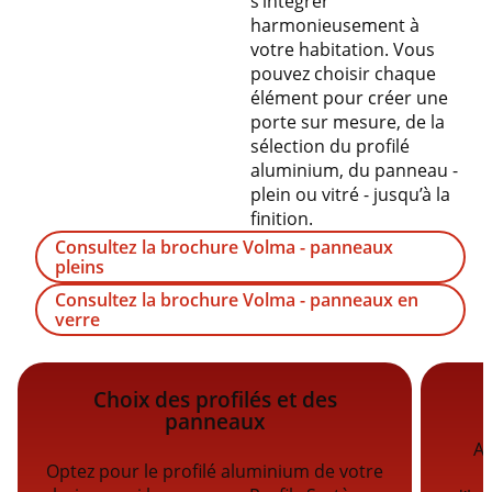
s’intégrer
harmonieusement à
votre habitation. Vous
pouvez choisir chaque
élément pour créer une
porte sur mesure, de la
sélection du profilé
aluminium, du panneau -
plein ou vitré - jusqu’à la
finition.
Consultez la brochure Volma - panneaux
pleins
Consultez la brochure Volma - panneaux en
verre
Choix des profilés et des
panneaux
Av
Optez pour le profilé aluminium de votre