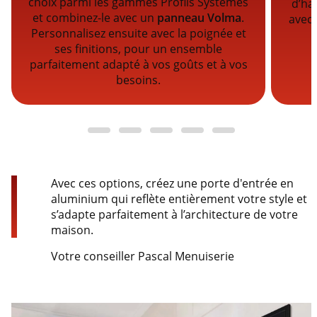
choix parmi les gammes Profils Systèmes
d’ha
et combinez-le avec un
panneau Volma
.
avec 
Personnalisez ensuite avec la poignée et
ses finitions, pour un ensemble
parfaitement adapté à vos goûts et à vos
besoins.
Avec ces options, créez une porte d'entrée en
aluminium qui reflète entièrement votre style et
s’adapte parfaitement à l’architecture de votre
maison.
Votre conseiller Pascal Menuiserie