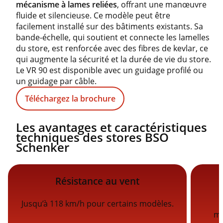
mécanisme à lames reliées
, offrant une manœuvre
fluide et silencieuse. Ce modèle peut être
facilement installé sur des bâtiments existants. Sa
bande-échelle, qui soutient et connecte les lamelles
du store, est renforcée avec des fibres de kevlar, ce
qui augmente la sécurité et la durée de vie du store.
Le VR 90 est disponible avec un guidage profilé ou
un guidage par câble.
Téléchargez la brochure
Les avantages et caractéristiques
techniques des stores BSO
Schenker
Résistance au vent
Jusqu’à 118 km/h pour certains modèles.
ma